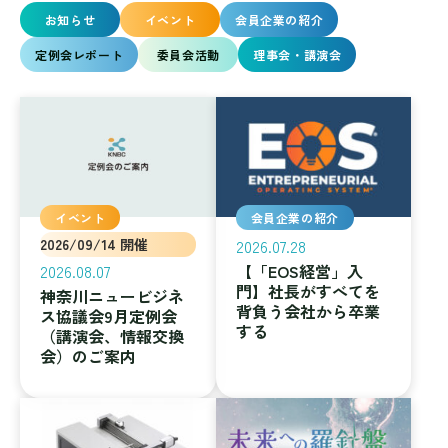
お知らせ
イベント
会員企業の紹介
定例会レポート
委員会活動
理事会・講演会
イベント
会員企業の紹介
2026/09/14 開催
2026.07.28
2026.08.07
【「EOS経営」入
門】社長がすべてを
神奈川ニュービジネ
背負う会社から卒業
ス協議会9月定例会
する
（講演会、情報交換
会）のご案内