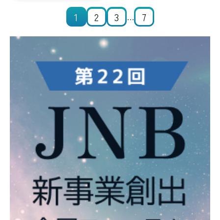
1
2
3
7
…