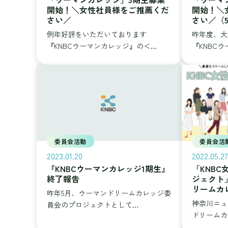
開始！＼女性社員様をご推薦くだ
開始！＼
さい／
さい／（
例年好評をいただいております
昨年度、大
『KNBCウーマンカレッジ』の＜…
『KNBC
委員会活動
委員会活
2023.01.20
2022.05.27
『KNBCウーマンカレッジ1期生』
「KNB
終了報告
ジェクト
リームカ
昨年5月、ウーマンドリームカレッジ委
神奈川ニュ
員会のプロジェクトとして…
ドリームカ