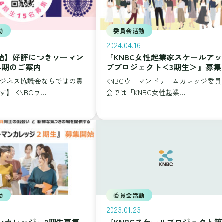
動
委員会活動
2024.04.16
始】好評につきウーマン
『KNBC女性起業家スケールアッ
4期のご案内
ププロジェクト＜3期生＞』募集
ジネス協議会ならではの貴
KNBCウーマンドリームカレッジ委員
】 KNBCウ…
会では『KNBC女性起業…
動
委員会活動
2023.01.23
ンカレッジ」2期生募集
『KNBCスケールプロジェクト第