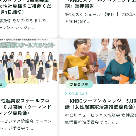
女性社員様をご推薦くだ
期』進捗報告
5月1日締切）
第1期スケジュール 【第1回】 2022年6
変好評をいただきました
月10日(金)1…
ウーマンカレッジ』…
動
委員会活動
2022.03.30
C女性起業家スケールプロ
「KNBCウーマンカレッジ」5月
」６月開講（ウーマンド
講（女性起業家活躍推進委員会
レッジ委員会）
神奈川ニュービジネス協議会 女性起
ービジネス協議会 ウーマン
家活躍推進委員会では、2…
レッジ委員会で…