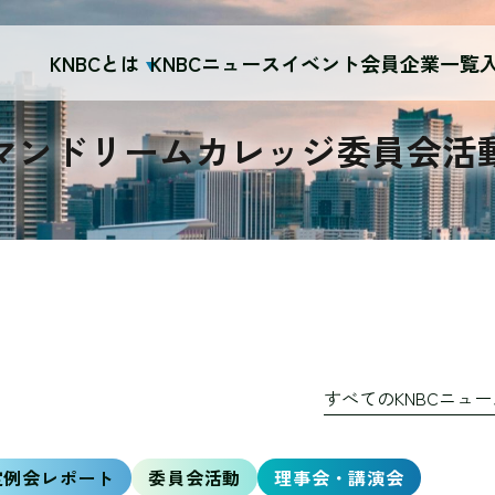
KNBCとは
KNBCニュース
イベント
会員企業一覧
マンドリームカレッジ委員会活
すべてのKNBCニュ
定例会レポート
委員会活動
理事会・講演会