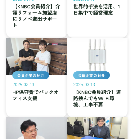
【KNBC会員紹介】介
世界的手法を活用、1
護リフォーム加盟店
日集中で経営理念
にリノベ進出サポー
ト
会員企業の紹介
会員企業の紹介
2025.03.13
2025.03.13
HP保守費でバックオ
【KNBC会員紹介】道
フィス支援
路挟んでもWi-Fi環
境、工事不要