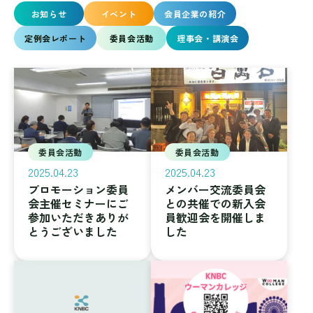
お知らせ
イベント
会員企業の紹介
定例会レポート
委員会活動
理事会・講演会
委員会活動
委員会活動
2025.04.23
2025.04.23
プロモーション委員
メンバー交流委員会
会主催セミナーにご
との共催での新入会
参加いただきありが
員歓迎会を開催しま
とうございました
した