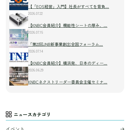
【「EOS経営」入門】社長がすべてを背負…
2026.07.22
【KNBC会員紹介】機能性シートの厚み、…
2026.07.15
「第22回JNB新事業創出全国フォーラム…
2026.07.14
【KNBC会員紹介】横浜発、日本のディー…
2026.06.29
KNBCネクストリーダー委員会主催セミナ…
ニュースカテゴリ
イベント