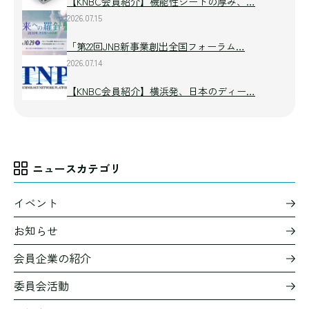
【KNBC会員紹介】機能性シートの厚み、…
2026.07.15
「第22回JNB新事業創出全国フォーラム…
2026.07.14
【KNBC会員紹介】横浜発、日本のディー…
ニュースカテゴリ
イベント
お知らせ
会員企業の紹介
委員会活動