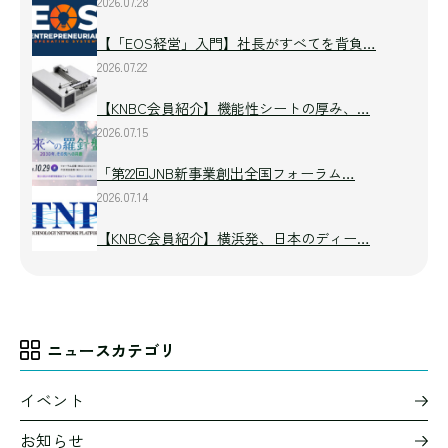
2026.07.28
【「EOS経営」入門】社長がすべてを背負…
2026.07.22
【KNBC会員紹介】機能性シートの厚み、…
2026.07.15
「第22回JNB新事業創出全国フォーラム…
2026.07.14
【KNBC会員紹介】横浜発、日本のディー…
ニュースカテゴリ
イベント
お知らせ