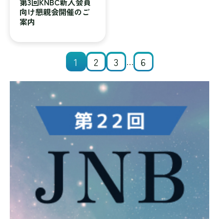
第3回KNBC新入会員
向け懇親会開催のご
案内
1
2
3
6
…