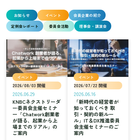
お知らせ
イベント
会員企業の紹介
定例会レポート
委員会活動
理事会・講演会
イベント
イベント
2026/08/03 開催
2026/07/22 開催
2026.06.29
2026.06.16
KNBCネクストリーダ
「新時代の経営者が
ー委員会主催セミナ
知っておくべき 取
ー「Chatwork創業者
引・契約の新ルー
が語る、起業から上
ル」IT＆DX推進委員
場までのリアル」の
会主催セミナーのご
ご案内
案内