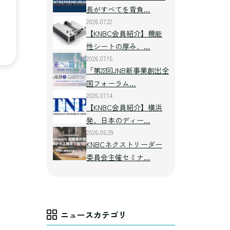
長がすべてを背負…
2026.07.22
【KNBC会員紹介】機能
性シートの厚み、…
2026.07.15
「第22回JNB新事業創出全
国フォーラム…
2026.07.14
【KNBC会員紹介】横浜
発、日本のディー…
2026.06.29
KNBCネクストリーダー
委員会主催セミナ…
ニュースカテゴリ