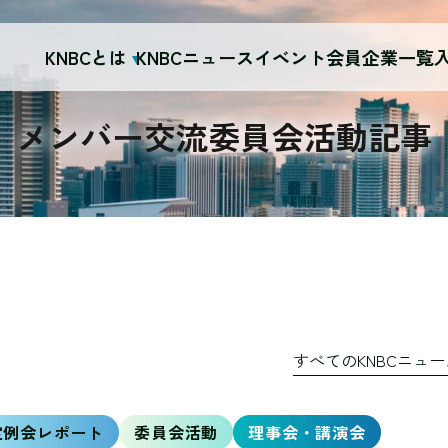
KNBCとは
KNBCニュース
イベント
会員企業一覧
メンバー交流委員会活動記事
すべてのKNBCニュ
定例会レポート
委員会活動
理事会・講演会