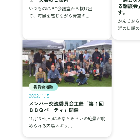
る懇談会
いつものKNBC会議室から抜け出し
す。
て、海風を感じながら青空の…
がんじがら
浜の伝説の
委員会活動
2022.11.15
メンバー交流委員会主催「第１回
ＢＢＱパーティ」開催
11月13日(日)にみなとみらいの絶景が眺
められる穴場スポッ…