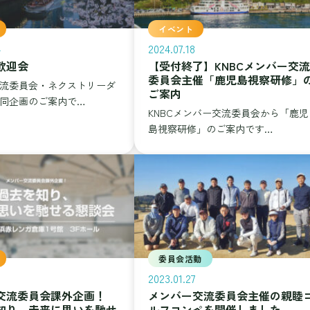
イベント
4
2024.07.18
歓迎会
【受付終了】KNBCメンバー交流
委員会主催「鹿児島視察研修」
流委員会・ネクストリーダ
ご案内
同企画のご案内で…
KNBCメンバー交流委員会から「鹿児
島視察研修」のご案内です…
委員会活動
2023.01.27
交流委員会課外企画！
メンバー交流委員会主催の親睦
知り、未来に思いを馳せ
ルフコンペを開催しました