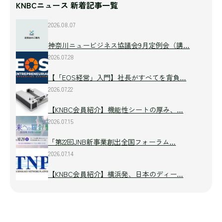
KNBCニュース 新着記事一覧
2026.08.07
神奈川ニュービジネス協議会9月定例会（講…
2026.07.28
【「EOS経営」入門】社長がすべてを背負…
2026.07.22
【KNBC会員紹介】機能性シートの厚み、…
2026.07.15
「第22回JNB新事業創出全国フォーラム…
2026.07.14
【KNBC会員紹介】横浜発、日本のディー…