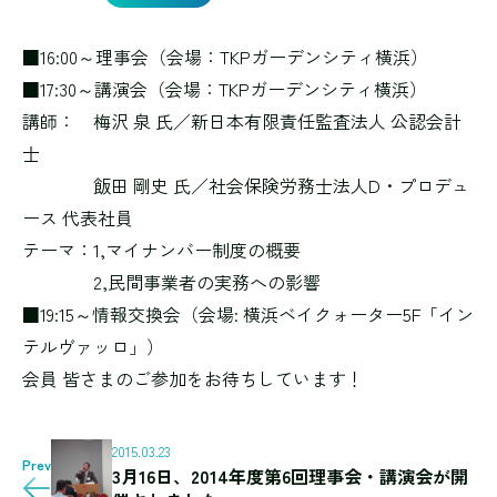
■16:00～理事会（会場：TKPガーデンシティ横浜）
■17:30～講演会（会場：TKPガーデンシティ横浜）
講師： 梅沢 泉 氏／新日本有限責任監査法人 公認会計
士
飯田 剛史 氏／社会保険労務士法人D・プロデュ
ース 代表社員
テーマ：1,マイナンバー制度の概要
2,民間事業者の実務への影響
■19:15～情報交換会（会場: 横浜ベイクォーター5F「イン
テルヴァッロ」）
会員 皆さまのご参加をお待ちしています！
2015.03.23
Prev
3月16日、2014年度第6回理事会・講演会が開