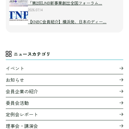
「第22回JNB新事業創出全国フォーラム…
2026.07.14
【KNBC会員紹介】横浜発、日本のディー…
ニュースカテゴリ
イベント
お知らせ
会員企業の紹介
委員会活動
定例会レポート
理事会・講演会