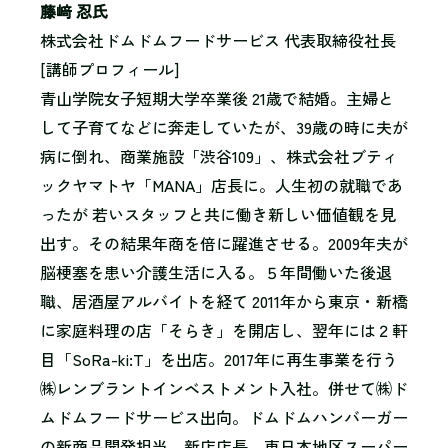
藤﨑 忍氏
株式会社ドムドムフードサービス 代表取締役社長
[講師プロフィール]
青山学院女子短期大学卒業後 21歳で結婚。主婦と
して子育てなどに奔走していたが、39歳の時に夫が
病に倒れ、商業施設「渋谷109」、株式会社ブティ
ックヤマトヤ「MANA」店長に。人生初の就職であ
ったが 若いスタッフと共に働き新しい価値観を見
出す。その結果年商を倍に躍進させる。2009年夫が
脳梗塞を患い介護生活に入る。５年間働いた後退
職、居酒屋アルバイトを経て 2011年から東京・新橋
に家庭料理の店「そらき」を開店し、翌年には２軒
目「SoRa-ki:T」を出店。2017年に再生事業を行う
㈱レンブラントインベストメント入社。併せて㈱ド
ムドムフードサービス出向。ドムドムハンバーガー
の新商品開発担当、新店店長、東日本地区スーパー