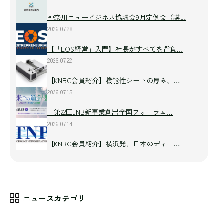
神奈川ニュービジネス協議会9月定例会（講…
2026.07.28
【「EOS経営」入門】社長がすべてを背負…
2026.07.22
【KNBC会員紹介】機能性シートの厚み、…
2026.07.15
「第22回JNB新事業創出全国フォーラム…
2026.07.14
【KNBC会員紹介】横浜発、日本のディー…
ニュースカテゴリ