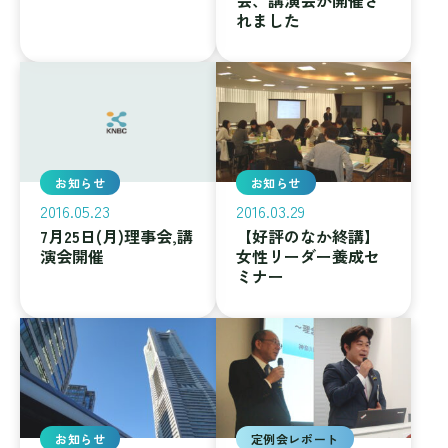
会、講演会が開催さ
れました
お知らせ
お知らせ
2016.05.23
2016.03.29
7月25日(月)理事会,講
【好評のなか終講】
演会開催
女性リーダー養成セ
ミナー
お知らせ
定例会レポート