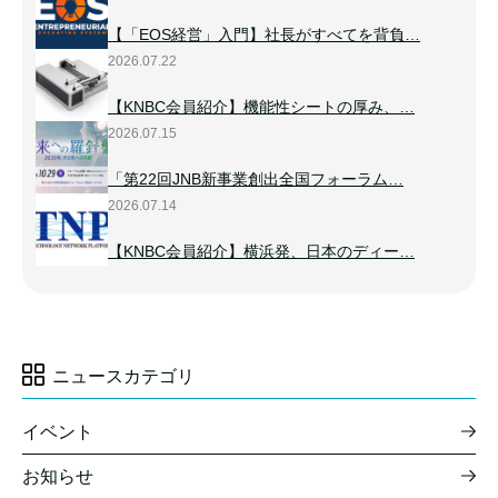
【「EOS経営」入門】社長がすべてを背負…
2026.07.22
【KNBC会員紹介】機能性シートの厚み、…
2026.07.15
「第22回JNB新事業創出全国フォーラム…
2026.07.14
【KNBC会員紹介】横浜発、日本のディー…
ニュースカテゴリ
イベント
お知らせ