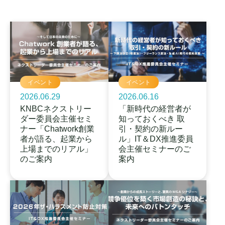
イベント
イベント
2026.06.29
2026.06.16
KNBCネクストリー
「新時代の経営者が
ダー委員会主催セミ
知っておくべき 取
ナー「Chatwork創業
引・契約の新ルー
者が語る、起業から
ル」IT＆DX推進委員
上場までのリアル」
会主催セミナーのご
のご案内
案内