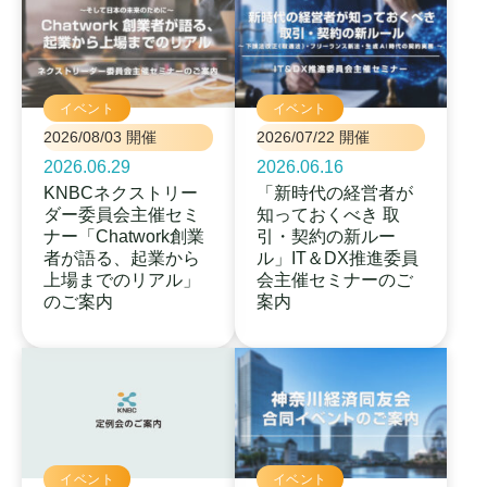
イベント
イベント
2026/08/03 開催
2026/07/22 開催
2026.06.29
2026.06.16
KNBCネクストリー
「新時代の経営者が
ダー委員会主催セミ
知っておくべき 取
ナー「Chatwork創業
引・契約の新ルー
者が語る、起業から
ル」IT＆DX推進委員
上場までのリアル」
会主催セミナーのご
のご案内
案内
イベント
イベント