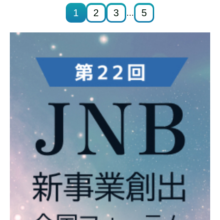
1
2
3
5
…