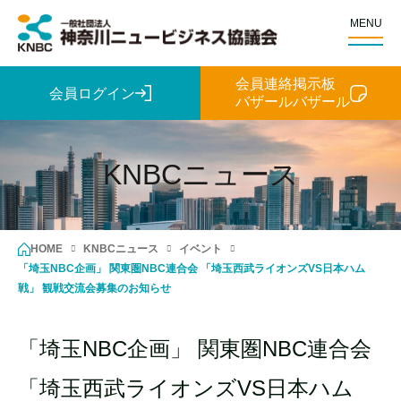
MENU
会員連絡掲示板
会員ログイン
バザールバザール
KNBCニュース
HOME
KNBCニュース
イベント
「埼玉NBC企画」 関東圏NBC連合会 「埼玉西武ライオンズVS日本ハム
戦」 観戦交流会募集のお知らせ
「埼玉NBC企画」 関東圏NBC連合会
「埼玉西武ライオンズVS日本ハム