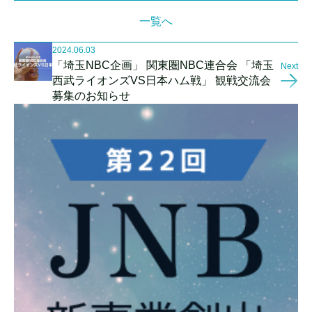
一覧へ
2024.06.03
「埼玉NBC企画」 関東圏NBC連合会 「埼玉
Next
西武ライオンズVS日本ハム戦」 観戦交流会
募集のお知らせ