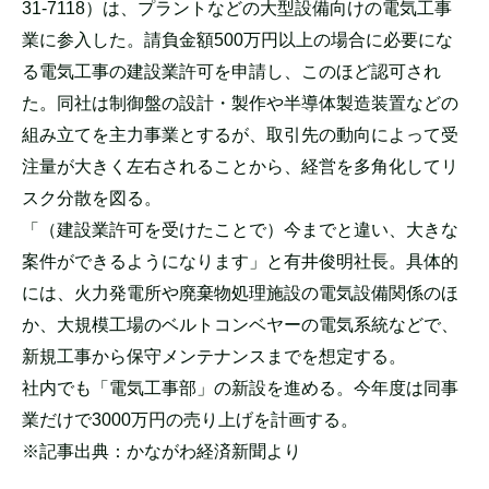
31-7118）は、プラントなどの大型設備向けの電気工事
業に参入した。請負金額500万円以上の場合に必要にな
る電気工事の建設業許可を申請し、このほど認可され
た。同社は制御盤の設計・製作や半導体製造装置などの
組み立てを主力事業とするが、取引先の動向によって受
注量が大きく左右されることから、経営を多角化してリ
スク分散を図る。
「（建設業許可を受けたことで）今までと違い、大きな
案件ができるようになります」と有井俊明社長。具体的
には、火力発電所や廃棄物処理施設の電気設備関係のほ
か、大規模工場のベルトコンベヤーの電気系統などで、
新規工事から保守メンテナンスまでを想定する。
社内でも「電気工事部」の新設を進める。今年度は同事
業だけで3000万円の売り上げを計画する。
※記事出典：かながわ経済新聞より