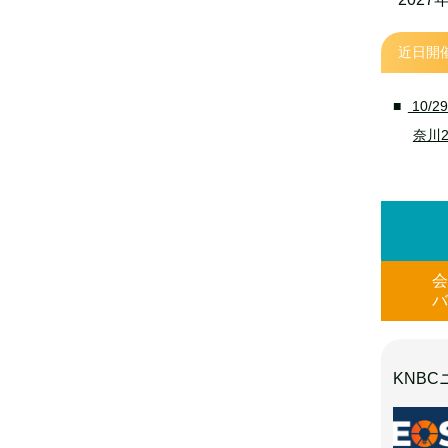
近日開
10/2
奈川2
KNB