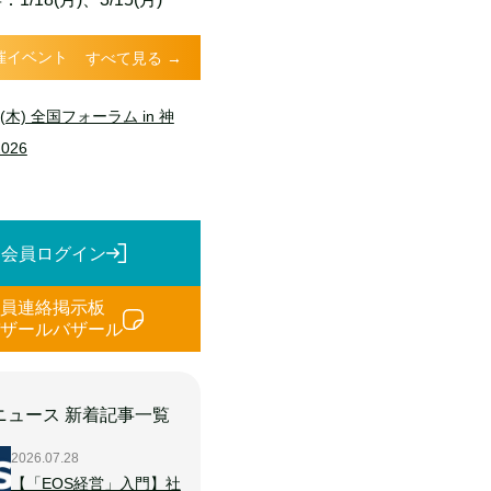
催イベント
すべて見る →
9(木) 全国フォーラム in 神
026
会員ログイン
会員連絡掲示板
バザールバザール
Cニュース 新着記事一覧
2026.07.28
【「EOS経営」入門】社