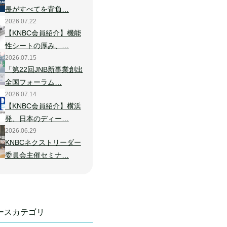
長がすべてを背負…
2026.07.22
【KNBC会員紹介】機能
性シートの厚み、…
2026.07.15
「第22回JNB新事業創出
全国フォーラム…
2026.07.14
【KNBC会員紹介】横浜
発、日本のディー…
2026.06.29
KNBCネクストリーダー
委員会主催セミナ…
ースカテゴリ