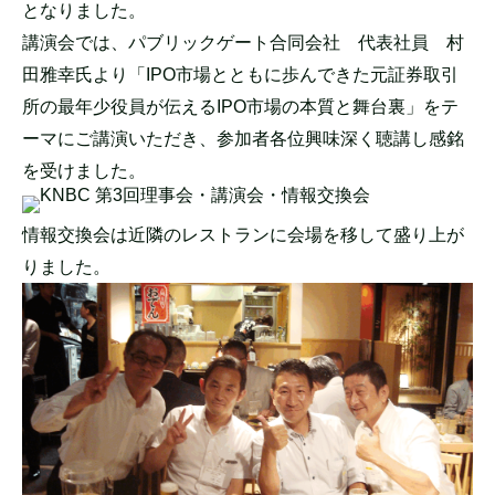
となりました。
講演会では、パブリックゲート合同会社 代表社員 村
田雅幸氏より「IPO市場とともに歩んできた元証券取引
所の最年少役員が伝えるIPO市場
の本質と舞台裏」をテ
ーマにご講演いただき、参加者各位興味深く聴講し感銘
を受け
ました。
情報交換会は近隣のレストランに会場を移して盛り上が
りました。