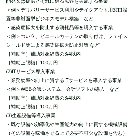
開発又は提供とそれに係る広報を実施する事業
＜例＞デリバリーサービス利用やテイクアウト用窓口設
置等非対面型ビジネスモデル構築 など
・感染症拡大を防止する消耗品等を購入する事業
＜例＞つい立、ビニールカーテンの取り付け、フェイス
シールド等による感染症拡大防止対策 など
［補助率］補助対象経費の3/4以内
［補助上限額］100万円
(2)ITサービス導入事業
・業務効率の向上に資するITサービスを導入する事業
＜例＞WEB会議システム、会計ソフトの導入 など
［補助率］補助対象経費の3/4以内
［補助上限額］100万円
(3)生産設備等導入事業
・既存設備の効率化や生産能力の向上に資する機械設備
（その設備を稼働させる上で必要不可欠な設備を含む）