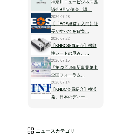
神奈川ニュービジネス協
議会9月定例会（講…
2026.07.28
【「EOS経営」入門】社
長がすべてを背負…
2026.07.22
【KNBC会員紹介】機能
性シートの厚み、…
2026.07.15
「第22回JNB新事業創出
全国フォーラム…
2026.07.14
【KNBC会員紹介】横浜
発、日本のディー…
ニュースカテゴリ