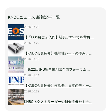
KNBCニュース 新着記事一覧
2026.07.28
【「EOS経営」入門】社長がすべてを背負…
2026.07.22
【KNBC会員紹介】機能性シートの厚み、…
2026.07.15
「第22回JNB新事業創出全国フォーラム…
2026.07.14
【KNBC会員紹介】横浜発、日本のディー…
2026.06.29
KNBCネクストリーダー委員会主催セミナ…