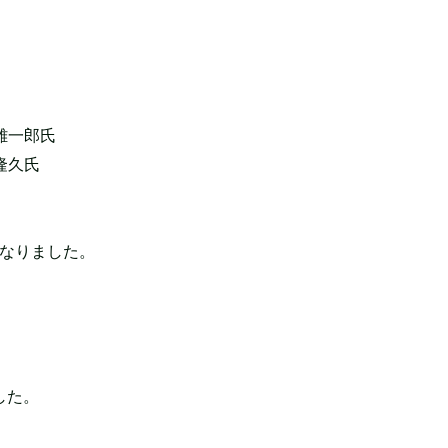
雄一郎氏
隆久氏
となりました。
した。