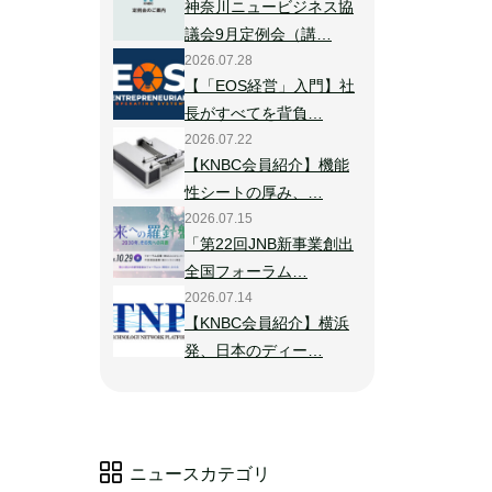
神奈川ニュービジネス協
議会9月定例会（講…
2026.07.28
【「EOS経営」入門】社
長がすべてを背負…
2026.07.22
【KNBC会員紹介】機能
性シートの厚み、…
2026.07.15
「第22回JNB新事業創出
全国フォーラム…
2026.07.14
【KNBC会員紹介】横浜
発、日本のディー…
ニュースカテゴリ