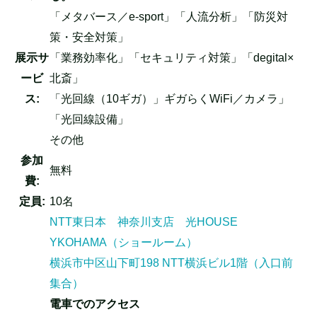
「メタバース／e-sport」「人流分析」「防災対
策・安全対策」
展示サ
「業務効率化」「セキュリティ対策」「degital×
ービ
北斎」
ス:
「光回線（10ギガ）」ギガらくWiFi／カメラ」
「光回線設備」
その他
参加
無料
費:
定員:
10名
NTT東日本 神奈川支店 光HOUSE
YKOHAMA（ショールーム）
横浜市中区山下町198 NTT横浜ビル1階（入口前
集合）
電車でのアクセス