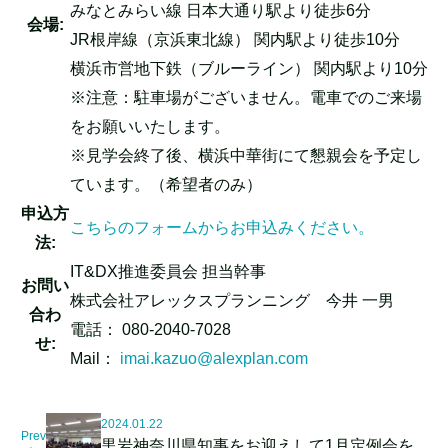
みなとみらい線 日本大通り駅より徒歩6分
会場:
JR根岸線（京浜東北線） 関内駅より徒歩10分
横浜市営地下鉄（ブルーライン） 関内駅より10分
※注意：駐車場がございません。電車でのご来場
をお願いいたします。
※見学会終了後、横浜中華街にて懇親会を予定し
ています。（希望者のみ）
申込方
こちらのフォームから
お申込みください。
法:
IT&DX推進委員会 担当幹事
お問い
株式会社アレックスプランニング 今井 一男
合わ
電話： 080-2040-7028
せ:
Mail：
imai.kazuo@alexplan.com
2024.01.22
Prev
黒岩神奈川県知事をお迎えして1月定例会を