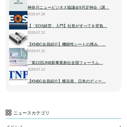
神奈川ニュービジネス協議会9月定例会（講…
2026.07.28
【「EOS経営」入門】社長がすべてを背負…
2026.07.22
【KNBC会員紹介】機能性シートの厚み、…
2026.07.15
「第22回JNB新事業創出全国フォーラム…
2026.07.14
【KNBC会員紹介】横浜発、日本のディー…
ニュースカテゴリ