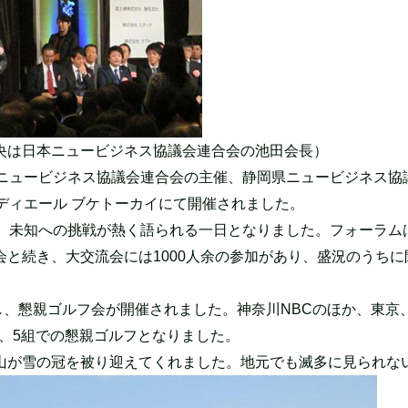
央は日本ニュービジネス協議会連合会の池田会長）
と日本ニュービジネス協議会連合会の主催、静岡県ニュービジネス
ディエール ブケトーカイにて開催されました。
」、未知への挑戦が熱く語られる一日となりました。フォーラム
と続き、大交流会には1000人余の参加があり、盛況のうちに
移し、懇親ゴルフ会が開催されました。神奈川NBCのほか、東京
え、5組での懇親ゴルフとなりました。
山が雪の冠を被り迎えてくれました。地元でも滅多に見られな