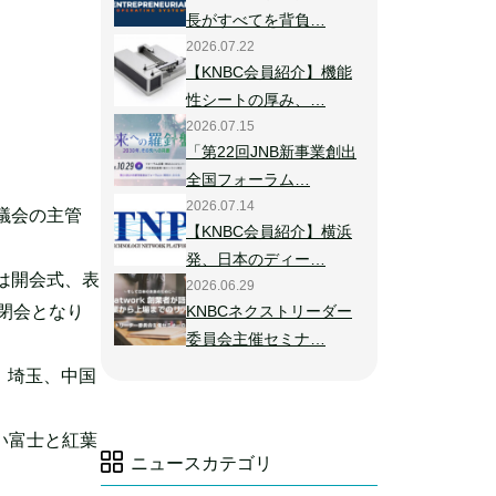
長がすべてを背負…
2026.07.22
【KNBC会員紹介】機能
性シートの厚み、…
2026.07.15
「第22回JNB新事業創出
全国フォーラム…
2026.07.14
協議会の主管
【KNBC会員紹介】横浜
発、日本のディー…
は開会式、表
2026.06.29
閉会となり
KNBCネクストリーダー
委員会主催セミナ…
、埼玉、中国
い富士と紅葉
ニュースカテゴリ