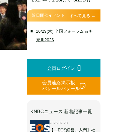
近日開催イベント
すべて見る →
10/29(木) 全国フォーラム in 神
奈川2026
会員ログイン
会員連絡掲示板
バザールバザール
KNBCニュース 新着記事一覧
2026.07.28
【「EOS経営」入門】社