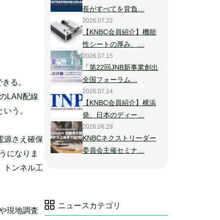
長がすべてを背負…
2026.07.22
【KNBC会員紹介】機能
性シートの厚み、…
2026.07.15
「第22回JNB新事業創出
全国フォーラム…
できる。
2026.07.14
のLAN配線
【KNBC会員紹介】横浜
という。
発、日本のディー…
2026.06.29
KNBCネクストリーダー
電源さえ確保
委員会主催セミナ…
ようになりま
、トンネル工
ニュースカテゴリ
グや現地調査