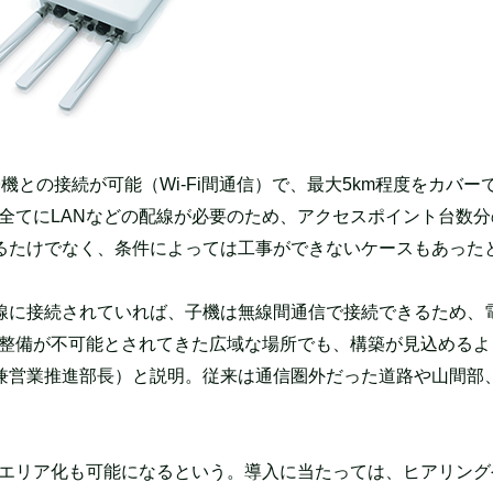
との接続が可能（Wi-Fi間通信）で、最大5km程度をカバー
ト全てにLANなどの配線が必要のため、アクセスポイント台数分
るたけでなく、条件によっては工事ができないケースもあった
配線に接続されていれば、子機は無線間通信で接続できるため、
境の整備が不可能とされてきた広域な場所でも、構築が見込める
兼営業推進部長）と説明。従来は通信圏外だった道路や山間部
Fiエリア化も可能になるという。導入に当たっては、ヒアリン