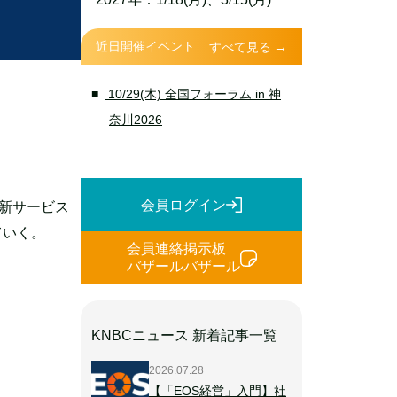
近日開催イベント
すべて見る →
10/29(木) 全国フォーラム in 神
奈川2026
会員ログイン
る新サービス
ていく。
会員連絡掲示板
バザールバザール
KNBCニュース 新着記事一覧
2026.07.28
【「EOS経営」入門】社