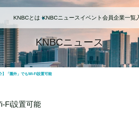
KNBCとは
KNBCニュース
イベント
会員企業一覧
KNBCニュース
介】「圏外」でもWi-Fi設置可能
-Fi設置可能