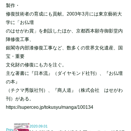
製作・
修復技術者の育成にも貢献。2003年3月には東京藝術大
学に「お仏壇
のはせがわ賞」を創設したほか、京都西本願寺御影堂内
陣修復工事、
銀閣寺内部漆修復工事など、数多くの世界文化遺産、国
宝・重要
文化財の修復にも力を注ぐ。
主な著書に『日本流』（ダイヤモンド社刊）、『お仏壇
の本』
（チクマ秀版社刊）、『商人道』（株式会社 はせがわ
刊）がある。
https://superceo.jp/tokusyu/manga/100134
2020.09.01
Prev