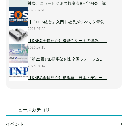
神奈川ニュービジネス協議会9月定例会（講…
2026.07.28
【「EOS経営」入門】社長がすべてを背負…
2026.07.22
【KNBC会員紹介】機能性シートの厚み、…
2026.07.15
「第22回JNB新事業創出全国フォーラム…
2026.07.14
【KNBC会員紹介】横浜発、日本のディー…
ニュースカテゴリ
イベント