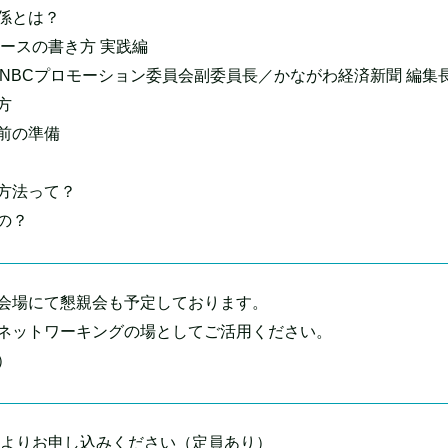
係とは？
ースの書き方 実践編
KNBCプロモーション委員会副委員長／かながわ経済新聞 編集
方
前の準備
方法って？
の？
会場にて懇親会も予定しております。
ネットワーキングの場としてご活用ください。
）
ームよりお申し込みください（定員あり）