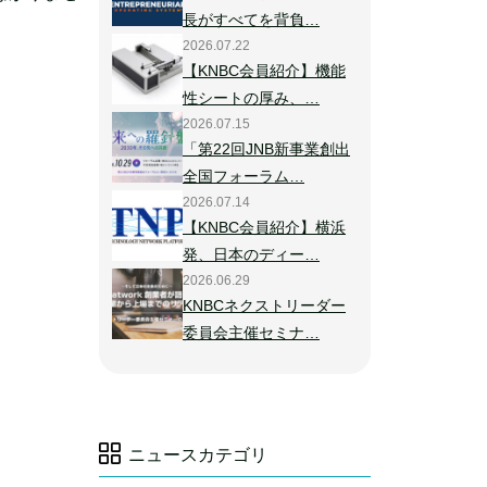
長がすべてを背負…
2026.07.22
【KNBC会員紹介】機能
性シートの厚み、…
2026.07.15
「第22回JNB新事業創出
全国フォーラム…
2026.07.14
【KNBC会員紹介】横浜
発、日本のディー…
2026.06.29
KNBCネクストリーダー
委員会主催セミナ…
ニュースカテゴリ