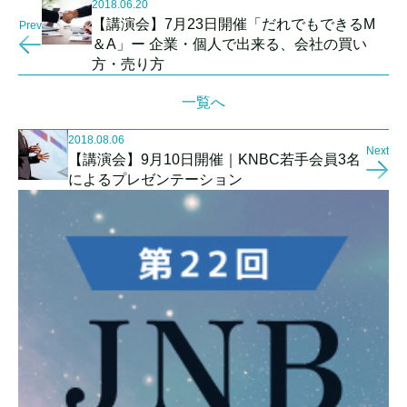
2018.06.20
【講演会】7月23日開催「だれでもできるM
Prev
＆A」ー 企業・個人で出来る、会社の買い
方・売り方
一覧へ
2018.08.06
Next
【講演会】9月10日開催｜KNBC若手会員3名
によるプレゼンテーション