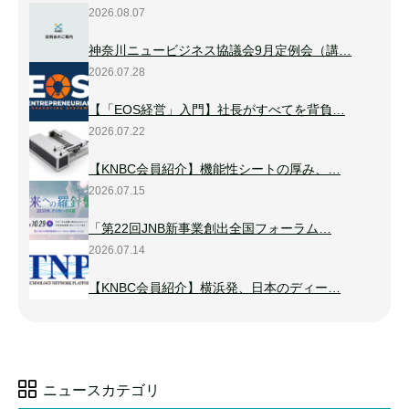
2026.08.07
神奈川ニュービジネス協議会9月定例会（講…
2026.07.28
【「EOS経営」入門】社長がすべてを背負…
2026.07.22
【KNBC会員紹介】機能性シートの厚み、…
2026.07.15
「第22回JNB新事業創出全国フォーラム…
2026.07.14
【KNBC会員紹介】横浜発、日本のディー…
ニュースカテゴリ