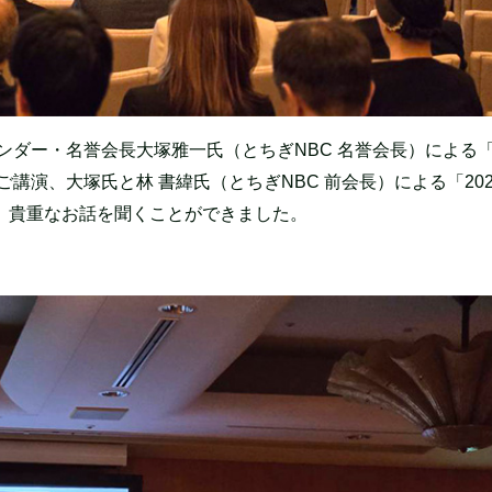
ンダー・名誉会長大塚雅一氏（とちぎNBC 名誉会長）による
ご講演、大塚氏と林 書緯氏（とちぎNBC 前会長）による「20
、貴重なお話を聞くことができました。