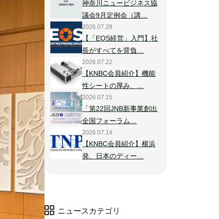
神奈川ニュービジネス協
議会9月定例会（講…
2026.07.28
【「EOS経営」入門】社
長がすべてを背負…
2026.07.22
【KNBC会員紹介】機能
性シートの厚み、…
2026.07.15
「第22回JNB新事業創出
全国フォーラム…
2026.07.14
【KNBC会員紹介】横浜
発、日本のディー…
ニュースカテゴリ