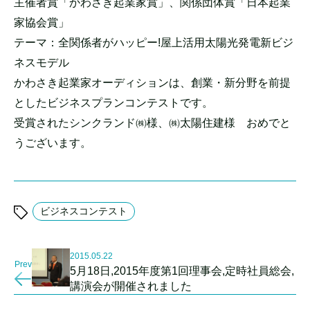
主催者賞「かわさき起業家賞」、関係団体賞「日本起業
家協会賞」
テーマ：全関係者がハッピー!屋上活用太陽光発電新ビジ
ネスモデル
かわさき起業家オーディションは、創業・新分野を前提
としたビジネスプランコンテストです。
受賞されたシンクランド㈱様、㈱太陽住建様 おめでと
うございます。
ビジネスコンテスト
2015.05.22
Prev
5月18日,2015年度第1回理事会,定時社員総会,
講演会が開催されました