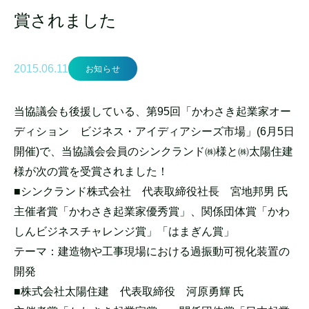
賞されました
2015.06.11
お知らせ
当協議会も後援している、第95回「かわさき起業家オー
ディション ビジネス・アイディアシーズ市場」(6月5日
開催)で、当協議会会員のシンクランド㈱様と㈱太陽住建
様が次の賞を受賞されました！
■シンクランド株式会社 代表取締役社長 宮地邦男 氏
主催者賞「かわさき起業家優秀賞」、関係団体賞「かわ
しんビジネスチャレンジ賞」「はまぎん賞」
テーマ：建造物や工事現場における過振動可視化装置の
開発
■株式会社太陽住建 代表取締役 河原勇輝 氏