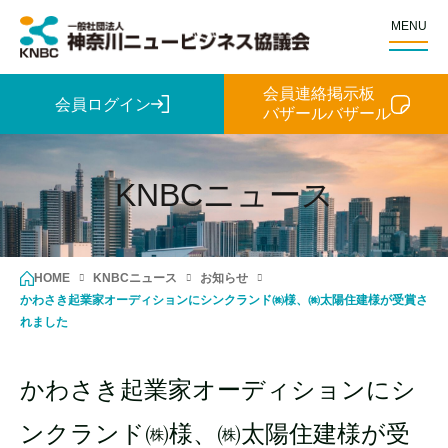
MENU
会員連絡掲示板
会員ログイン
バザールバザール
KNBCニュース
HOME
KNBCニュース
お知らせ
かわさき起業家オーディションにシンクランド㈱様、㈱太陽住建様が受賞さ
れました
かわさき起業家オーディションにシ
ンクランド㈱様、㈱太陽住建様が受