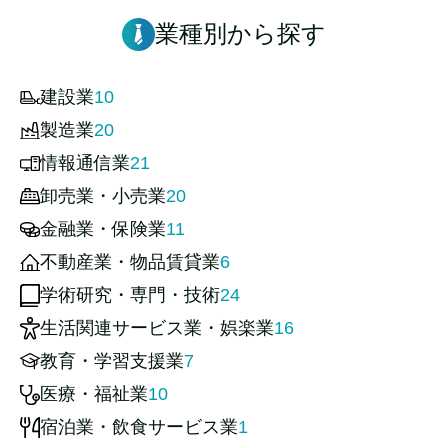
業種別から探す
建設業
10
製造業
20
情報通信業
21
卸売業・小売業
20
金融業・保険業
11
不動産業・物品賃貸業
6
学術研究・専門・技術
24
生活関連サービス業・娯楽業
16
教育・学習支援業
7
医療・福祉業
10
宿泊業・飲食サービス業
1