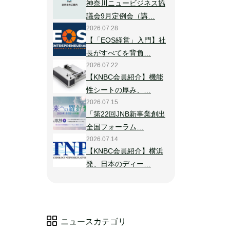
神奈川ニュービジネス協
議会9月定例会（講…
2026.07.28
【「EOS経営」入門】社
長がすべてを背負…
2026.07.22
【KNBC会員紹介】機能
性シートの厚み、…
2026.07.15
「第22回JNB新事業創出
全国フォーラム…
2026.07.14
【KNBC会員紹介】横浜
発、日本のディー…
ニュースカテゴリ